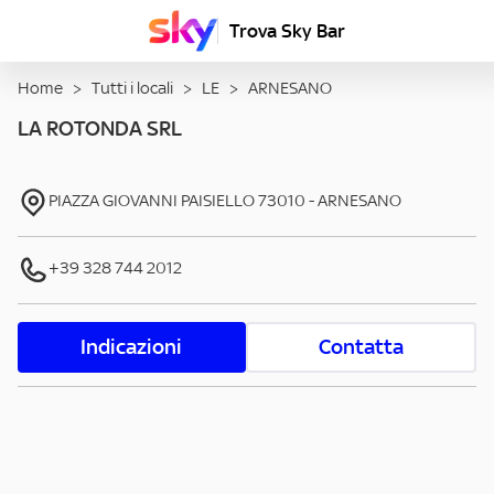
Trova Sky Bar
Home
>
Tutti i locali
>
LE
>
ARNESANO
LA ROTONDA SRL
PIAZZA GIOVANNI PAISIELLO
73010
-
ARNESANO
+39 328 744 2012
Indicazioni
Contatta