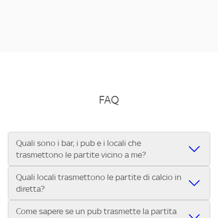
FAQ
Quali sono i bar, i pub e i locali che
trasmettono le partite vicino a me?
Quali locali trasmettono le partite di calcio in
Se cerchi un bar, pub, ristorante o locale vicino a te per
diretta?
vedere le partite di Serie A ENILIVE, la Serie C Sky Wifi, la
UEFA Champions League, la UEFA Europa League, la UEFA
Come sapere se un pub trasmette la partita
Vuoi sapere quali bar, pub o ristoranti mostrano le partite
Conference League, il Tennis, la Formula 1®, la MotoGP™ e