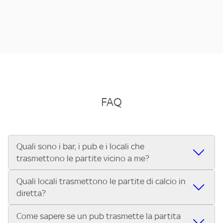
FAQ
Quali sono i bar, i pub e i locali che
trasmettono le partite vicino a me?
Quali locali trasmettono le partite di calcio in
Se cerchi un bar, pub, ristorante o locale vicino a te per
diretta?
vedere le partite di Serie A ENILIVE, la Serie C Sky Wifi, la
UEFA Champions League, la UEFA Europa League, la UEFA
Come sapere se un pub trasmette la partita
Vuoi sapere quali bar, pub o ristoranti mostrano le partite
Conference League, il Tennis, la Formula 1®, la MotoGP™ e