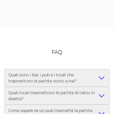
FAQ
Quali sono i bar, i pub e i locali che
trasmettono le partite vicino a me?
Quali locali trasmettono le partite di calcio in
Se cerchi un bar, pub, ristorante o locale vicino a te per
diretta?
vedere le partite di Serie A ENILIVE, la Serie C Sky Wifi, la
UEFA Champions League, la UEFA Europa League, la UEFA
Come sapere se un pub trasmette la partita
Vuoi sapere quali bar, pub o ristoranti mostrano le partite
Conference League, il Tennis, la Formula 1®, la MotoGP™ e