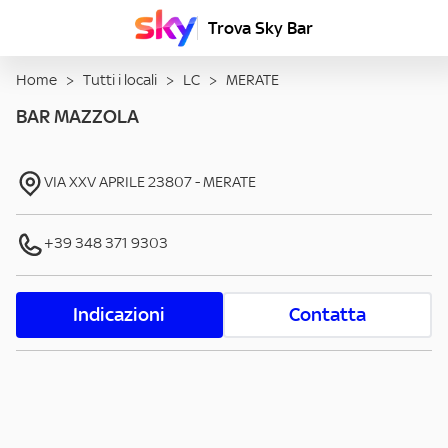
Trova Sky Bar
Home
>
Tutti i locali
>
LC
>
MERATE
BAR MAZZOLA
VIA XXV APRILE
23807
-
MERATE
+39 348 371 9303
Indicazioni
Contatta