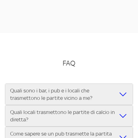
FAQ
Quali sono i bar, i pub e i locali che
trasmettono le partite vicino a me?
Quali locali trasmettono le partite di calcio in
Se cerchi un bar, pub, ristorante o locale vicino a te per
diretta?
vedere le partite di Serie A ENILIVE, la Serie C Sky Wifi, la
UEFA Champions League, la UEFA Europa League, la UEFA
Come sapere se un pub trasmette la partita
Vuoi sapere quali bar, pub o ristoranti mostrano le partite
Conference League, il Tennis, la Formula 1®, la MotoGP™ e