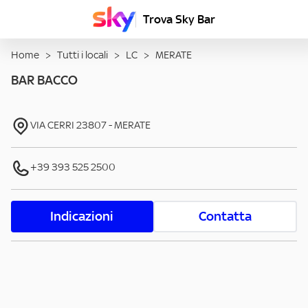
Trova Sky Bar
Home
>
Tutti i locali
>
LC
>
MERATE
BAR BACCO
VIA CERRI
23807
-
MERATE
+39 393 525 2500
Indicazioni
Contatta