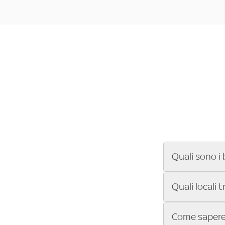
Quali sono i 
Se cerchi un ba
Quali locali 
ENILIVE, la Se
Conference Lea
Vuoi sapere qu
Come sapere 
Sky Bar ti aiut