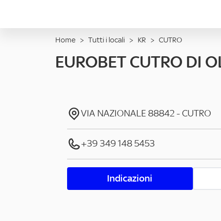
Home
>
Tutti i locali
>
KR
>
CUTRO
EUROBET CUTRO DI O
VIA NAZIONALE
88842
-
CUTRO
+39 349 148 5453
Indicazioni