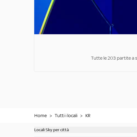
Tutte le 203 partite a 
Home
>
Tutti i locali
>
KR
Locali Sky per città
Scopri tutti i bar di Milano