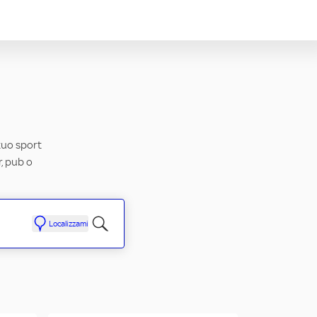
 tuo sport
r, pub o
Localizzami