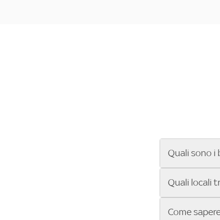
Quali sono i 
Se cerchi un ba
Quali locali 
ENILIVE, la Se
Conference Lea
Vuoi sapere qu
Come sapere 
Sky Bar ti aiut