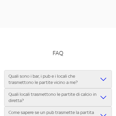
FAQ
Quali sono i bar, i pub e i locali che
trasmettono le partite vicino a me?
Quali locali trasmettono le partite di calcio in
Se cerchi un bar, pub, ristorante o locale vicino a te per
diretta?
vedere le partite di Serie A ENILIVE, la Serie C Sky Wifi, la
UEFA Champions League, la UEFA Europa League, la UEFA
Come sapere se un pub trasmette la partita
Vuoi sapere quali bar, pub o ristoranti mostrano le partite
Conference League, il Tennis, la Formula 1®, la MotoGP™ e