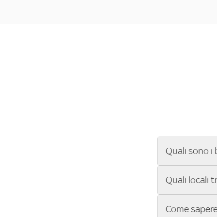
Quali sono i 
Se cerchi un ba
Quali locali 
ENILIVE, la Se
Conference Lea
Vuoi sapere qu
Come sapere 
Sky Bar ti aiut