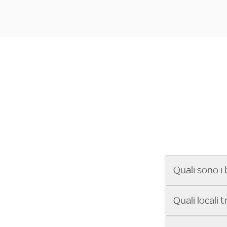
Quali sono i 
Se cerchi un ba
Quali locali 
ENILIVE, la Se
Conference Lea