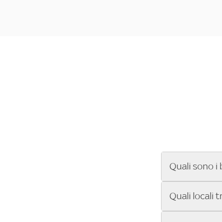
Quali sono i 
Se cerchi un ba
Quali locali 
ENILIVE, la Se
Conference Lea