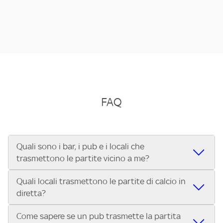
FAQ
Quali sono i bar, i pub e i locali che
trasmettono le partite vicino a me?
Quali locali trasmettono le partite di calcio in
Se cerchi un bar, pub, ristorante o locale vicino a te per
diretta?
vedere le partite di Serie A ENILIVE, la Serie C Sky Wifi, la
UEFA Champions League, la UEFA Europa League, la UEFA
Come sapere se un pub trasmette la partita
Vuoi sapere quali bar, pub o ristoranti mostrano le partite
Conference League, il Tennis, la Formula 1®, la MotoGP™ e