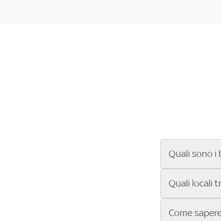
Quali sono i 
Se cerchi un ba
Quali locali 
ENILIVE, la Se
Conference Lea
Vuoi sapere qu
Come sapere 
Sky Bar ti aiut