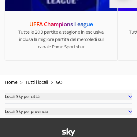
UEFA Champions League
Tutte le 203 partite a stagione in esclusiva,
Tutt
inclusa la migliore partita del mercoledì sul
canale Prime Sportsbar
Home
>
Tutti i locali
>
GO
Locali Sky per città
Scopri tutti i bar di Milano
Locali Sky per provincia
Scopri tutti i bar di Roma
Scopri tutti i bar in provincia di Milano
Scopri tutti i bar di Torino
Scopri tutti i bar in provincia di Roma
Scopri tutti i bar di Napoli