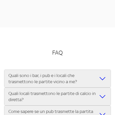
FAQ
Quali sono i bar, i pub e i locali che
trasmettono le partite vicino a me?
Quali locali trasmettono le partite di calcio in
Se cerchi un bar, pub, ristorante o locale vicino a te per
diretta?
vedere le partite di Serie A ENILIVE, la Serie C Sky Wifi, la
UEFA Champions League, la UEFA Europa League, la UEFA
Come sapere se un pub trasmette la partita
Vuoi sapere quali bar, pub o ristoranti mostrano le partite
Conference League, il Tennis, la Formula 1®, la MotoGP™ e