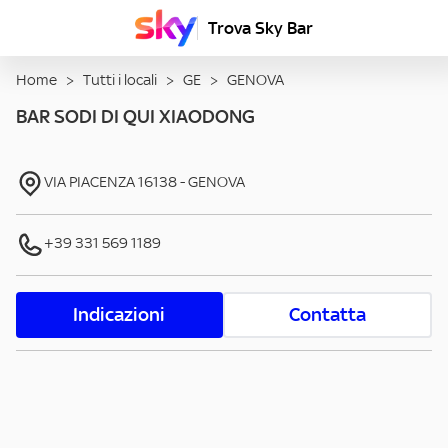
Trova Sky Bar
Home
>
Tutti i locali
>
GE
>
GENOVA
BAR SODI DI QUI XIAODONG
VIA PIACENZA
16138
-
GENOVA
+39 331 569 1189
Indicazioni
Contatta