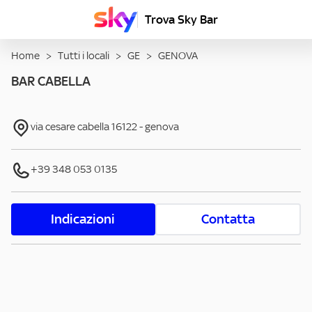
Trova Sky Bar
Home
>
Tutti i locali
>
GE
>
GENOVA
BAR CABELLA
via cesare cabella
16122
-
genova
+39 348 053 0135
Indicazioni
Contatta