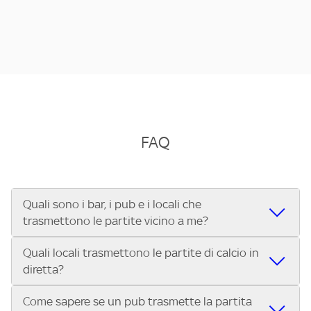
FAQ
Quali sono i bar, i pub e i locali che
trasmettono le partite vicino a me?
Quali locali trasmettono le partite di calcio in
Se cerchi un bar, pub, ristorante o locale vicino a te per
diretta?
vedere le partite di Serie A ENILIVE, la Serie C Sky Wifi, la
UEFA Champions League, la UEFA Europa League, la UEFA
Come sapere se un pub trasmette la partita
Vuoi sapere quali bar, pub o ristoranti mostrano le partite
Conference League, il Tennis, la Formula 1®, la MotoGP™ e