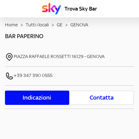
Trova Sky Bar
Home
>
Tutti i locali
>
GE
>
GENOVA
BAR PAPERINO
PIAZZA RAFFAELE ROSSETTI
16129
-
GENOVA
+39 347 390 0555
Indicazioni
Contatta