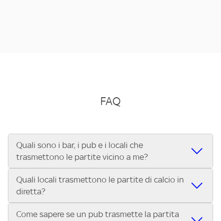
FAQ
Quali sono i bar, i pub e i locali che
trasmettono le partite vicino a me?
Quali locali trasmettono le partite di calcio in
Se cerchi un bar, pub, ristorante o locale vicino a te per
diretta?
vedere le partite di Serie A ENILIVE, la Serie C Sky Wifi, la
UEFA Champions League, la UEFA Europa League, la UEFA
Come sapere se un pub trasmette la partita
Vuoi sapere quali bar, pub o ristoranti mostrano le partite
Conference League, il Tennis, la Formula 1®, la MotoGP™ e