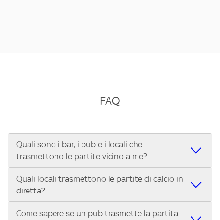
FAQ
Quali sono i bar, i pub e i locali che
trasmettono le partite vicino a me?
Quali locali trasmettono le partite di calcio in
Se cerchi un bar, pub, ristorante o locale vicino a te per
diretta?
vedere le partite di Serie A ENILIVE, la Serie C Sky Wifi, la
UEFA Champions League, la UEFA Europa League, la UEFA
Come sapere se un pub trasmette la partita
Vuoi sapere quali bar, pub o ristoranti mostrano le partite
Conference League, il Tennis, la Formula 1®, la MotoGP™ e