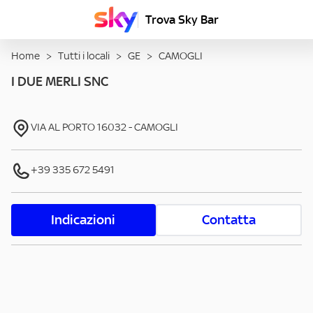
Trova Sky Bar
Home
>
Tutti i locali
>
GE
>
CAMOGLI
I DUE MERLI SNC
VIA AL PORTO
16032
-
CAMOGLI
+39 335 672 5491
Indicazioni
Contatta