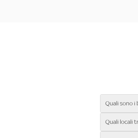
Quali sono i 
Se cerchi un ba
Quali locali 
ENILIVE, la Se
Conference Lea