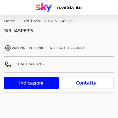
Trova Sky Bar
Home
>
Tutti i locali
>
FR
>
CASSINO
SIR JASPER'S
VIA ENRICO DE NICOLA
03043
-
CASSINO
+39 340 744 3787
Indicazioni
Contatta