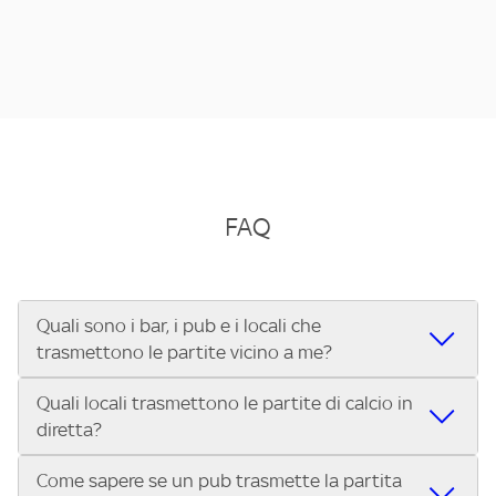
FAQ
Quali sono i bar, i pub e i locali che
trasmettono le partite vicino a me?
Quali locali trasmettono le partite di calcio in
Se cerchi un bar, pub, ristorante o locale vicino a te per
diretta?
vedere le partite di Serie A ENILIVE, la Serie C Sky Wifi, la
UEFA Champions League, la UEFA Europa League, la UEFA
Come sapere se un pub trasmette la partita
Vuoi sapere quali bar, pub o ristoranti mostrano le partite
Conference League, il Tennis, la Formula 1®, la MotoGP™ e