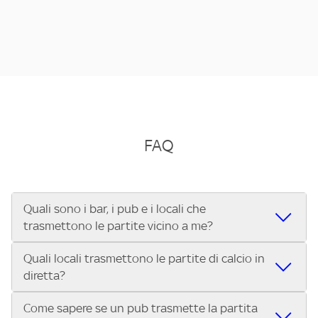
FAQ
Quali sono i bar, i pub e i locali che
trasmettono le partite vicino a me?
Quali locali trasmettono le partite di calcio in
Se cerchi un bar, pub, ristorante o locale vicino a te per
diretta?
vedere le partite di Serie A ENILIVE, la Serie C Sky Wifi, la
UEFA Champions League, la UEFA Europa League, la UEFA
Come sapere se un pub trasmette la partita
Vuoi sapere quali bar, pub o ristoranti mostrano le partite
Conference League, il Tennis, la Formula 1®, la MotoGP™ e