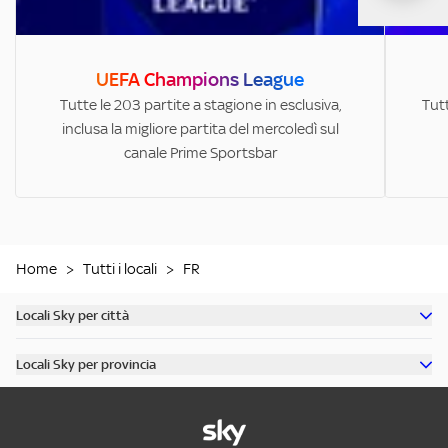
UEFA Champions League
Tutte le 203 partite a stagione in esclusiva,
Tutt
inclusa la migliore partita del mercoledì sul
canale Prime Sportsbar
Home
>
Tutti i locali
>
FR
Locali Sky per città
Scopri tutti i bar di Milano
Locali Sky per provincia
Scopri tutti i bar di Roma
Scopri tutti i bar in provincia di Milano
Scopri tutti i bar di Torino
Scopri tutti i bar in provincia di Roma
Scopri tutti i bar di Napoli