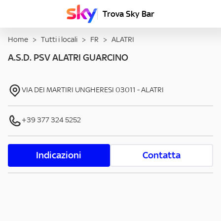
Trova Sky Bar
Home
>
Tutti i locali
>
FR
>
ALATRI
A.S.D. PSV ALATRI GUARCINO
VIA DEI MARTIRI UNGHERESI
03011
-
ALATRI
+39 377 324 5252
Indicazioni
Contatta