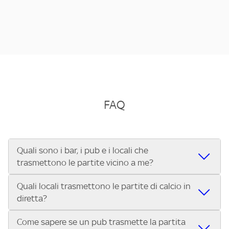
FAQ
Quali sono i bar, i pub e i locali che
trasmettono le partite vicino a me?
Quali locali trasmettono le partite di calcio in
Se cerchi un bar, pub, ristorante o locale vicino a te per
diretta?
vedere le partite di Serie A ENILIVE, la Serie C Sky Wifi, la
UEFA Champions League, la UEFA Europa League, la UEFA
Come sapere se un pub trasmette la partita
Vuoi sapere quali bar, pub o ristoranti mostrano le partite
Conference League, il Tennis, la Formula 1®, la MotoGP™ e