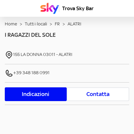
Trova Sky Bar
Home
>
Tutti i locali
>
FR
>
ALATRI
I RAGAZZI DEL SOLE
155 LA DONNA
03011
-
ALATRI
+39 348 188 0991
Indicazioni
Contatta