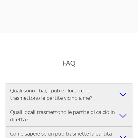
FAQ
Quali sono i bar, i pub e i locali che
trasmettono le partite vicino a me?
Quali locali trasmettono le partite di calcio in
Se cerchi un bar, pub, ristorante o locale vicino a te per
diretta?
vedere le partite di Serie A ENILIVE, la Serie C Sky Wifi, la
UEFA Champions League, la UEFA Europa League, la UEFA
Come sapere se un pub trasmette la partita
Vuoi sapere quali bar, pub o ristoranti mostrano le partite
Conference League, il Tennis, la Formula 1®, la MotoGP™ e