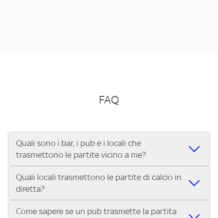
FAQ
Quali sono i bar, i pub e i locali che
trasmettono le partite vicino a me?
Quali locali trasmettono le partite di calcio in
Se cerchi un bar, pub, ristorante o locale vicino a te per
diretta?
vedere le partite di Serie A ENILIVE, la Serie C Sky Wifi, la
UEFA Champions League, la UEFA Europa League, la UEFA
Come sapere se un pub trasmette la partita
Vuoi sapere quali bar, pub o ristoranti mostrano le partite
Conference League, il Tennis, la Formula 1®, la MotoGP™ e