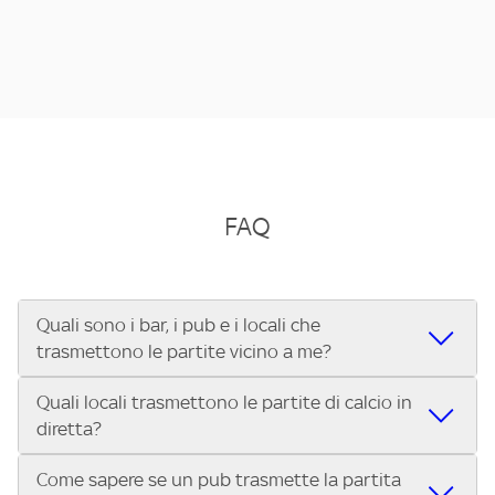
FAQ
Quali sono i bar, i pub e i locali che
trasmettono le partite vicino a me?
Quali locali trasmettono le partite di calcio in
Se cerchi un bar, pub, ristorante o locale vicino a te per
diretta?
vedere le partite di Serie A ENILIVE, la Serie C Sky Wifi, la
UEFA Champions League, la UEFA Europa League, la UEFA
Come sapere se un pub trasmette la partita
Vuoi sapere quali bar, pub o ristoranti mostrano le partite
Conference League, il Tennis, la Formula 1®, la MotoGP™ e