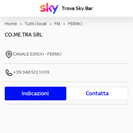
Trova Sky Bar
Home
>
Tutti i locali
>
FM
>
FERMO
CO.ME.TRA SRL
CANALE
63900
-
FERMO
+39 348 513 1009
Indicazioni
Contatta