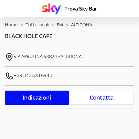
Trova Sky Bar
Home
>
Tutti i locali
>
FM
>
ALTIDONA
BLACK HOLE CAFE'
VIA APRUTINA
63824
-
ALTIDONA
+39 347 528 6940
Indicazioni
Contatta