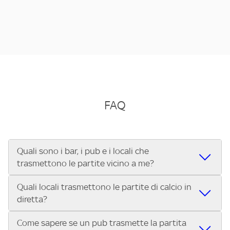
FAQ
Quali sono i bar, i pub e i locali che
trasmettono le partite vicino a me?
Quali locali trasmettono le partite di calcio in
Se cerchi un bar, pub, ristorante o locale vicino a te per
diretta?
vedere le partite di Serie A ENILIVE, la Serie C Sky Wifi, la
UEFA Champions League, la UEFA Europa League, la UEFA
Come sapere se un pub trasmette la partita
Vuoi sapere quali bar, pub o ristoranti mostrano le partite
Conference League, il Tennis, la Formula 1®, la MotoGP™ e