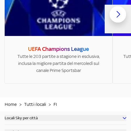
UEFA Champions League
Tutte le 203 partite a stagione in esclusiva,
Tutt
inclusa la migliore partita del mercoledì sul
canale Prime Sportsbar
Home
>
Tutti i locali
>
FI
Locali Sky per città
Scopri tutti i bar di Milano