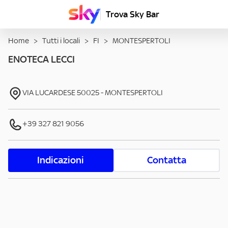
Trova Sky Bar
Home
>
Tutti i locali
>
FI
>
MONTESPERTOLI
ENOTECA LECCI
VIA LUCARDESE
50025
-
MONTESPERTOLI
+39 327 821 9056
Indicazioni
Contatta