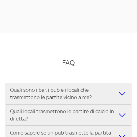
FAQ
Quali sono i bar, i pub e i locali che
trasmettono le partite vicino a me?
Quali locali trasmettono le partite di calcio in
Se cerchi un bar, pub, ristorante o locale vicino a te per
diretta?
vedere le partite di Serie A ENILIVE, la Serie C Sky Wifi, la
UEFA Champions League, la UEFA Europa League, la UEFA
Come sapere se un pub trasmette la partita
Vuoi sapere quali bar, pub o ristoranti mostrano le partite
Conference League, il Tennis, la Formula 1®, la MotoGP™ e