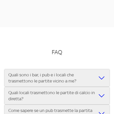
FAQ
Quali sono i bar, i pub e i locali che
trasmettono le partite vicino a me?
Quali locali trasmettono le partite di calcio in
Se cerchi un bar, pub, ristorante o locale vicino a te per
diretta?
vedere le partite di Serie A ENILIVE, la Serie C Sky Wifi, la
UEFA Champions League, la UEFA Europa League, la UEFA
Come sapere se un pub trasmette la partita
Vuoi sapere quali bar, pub o ristoranti mostrano le partite
Conference League, il Tennis, la Formula 1®, la MotoGP™ e