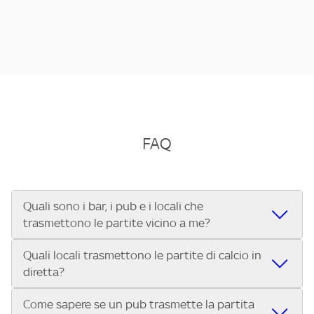
FAQ
Quali sono i bar, i pub e i locali che
trasmettono le partite vicino a me?
Quali locali trasmettono le partite di calcio in
Se cerchi un bar, pub, ristorante o locale vicino a te per
diretta?
vedere le partite di Serie A ENILIVE, la Serie C Sky Wifi, la
UEFA Champions League, la UEFA Europa League, la UEFA
Come sapere se un pub trasmette la partita
Vuoi sapere quali bar, pub o ristoranti mostrano le partite
Conference League, il Tennis, la Formula 1®, la MotoGP™ e