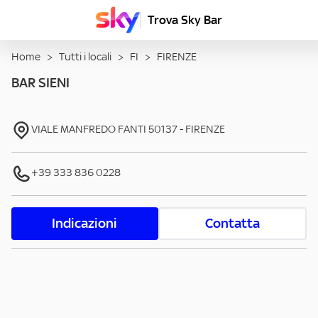
Trova Sky Bar
Home
>
Tutti i locali
>
FI
>
FIRENZE
BAR SIENI
VIALE MANFREDO FANTI
50137
-
FIRENZE
+39 333 836 0228
Indicazioni
Contatta