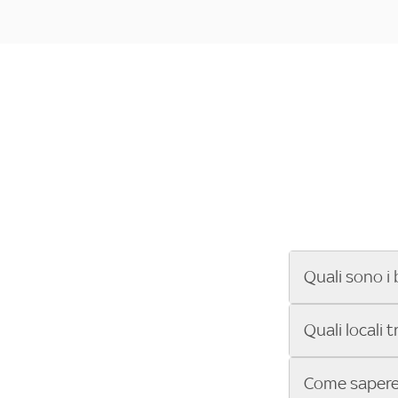
Quali sono i 
Se cerchi un ba
Quali locali 
ENILIVE, la Se
Conference Lea
Vuoi sapere qu
Come sapere 
Sky Bar ti aiut