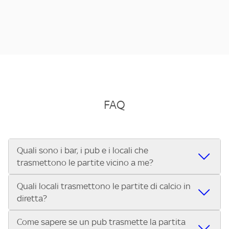
FAQ
Quali sono i bar, i pub e i locali che
trasmettono le partite vicino a me?
Quali locali trasmettono le partite di calcio in
Se cerchi un bar, pub, ristorante o locale vicino a te per
diretta?
vedere le partite di Serie A ENILIVE, la Serie C Sky Wifi, la
UEFA Champions League, la UEFA Europa League, la UEFA
Come sapere se un pub trasmette la partita
Vuoi sapere quali bar, pub o ristoranti mostrano le partite
Conference League, il Tennis, la Formula 1®, la MotoGP™ e