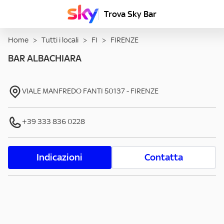
Trova Sky Bar
Home
>
Tutti i locali
>
FI
>
FIRENZE
BAR ALBACHIARA
VIALE MANFREDO FANTI
50137
-
FIRENZE
+39 333 836 0228
Indicazioni
Contatta