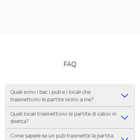
FAQ
Quali sono i bar, i pub e i locali che
trasmettono le partite vicino a me?
Quali locali trasmettono le partite di calcio in
Se cerchi un bar, pub, ristorante o locale vicino a te per
diretta?
vedere le partite di Serie A ENILIVE, la Serie C Sky Wifi, la
UEFA Champions League, la UEFA Europa League, la UEFA
Come sapere se un pub trasmette la partita
Vuoi sapere quali bar, pub o ristoranti mostrano le partite
Conference League, il Tennis, la Formula 1®, la MotoGP™ e