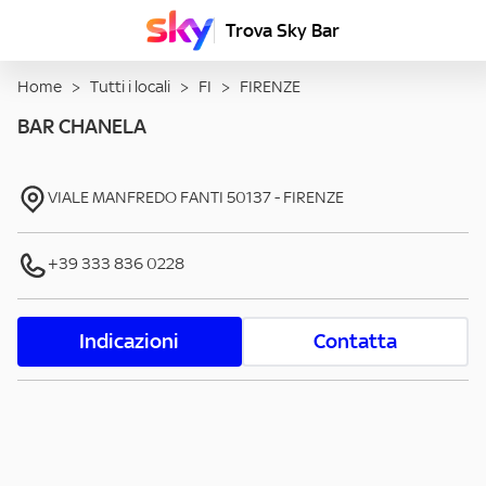
Trova Sky Bar
Home
>
Tutti i locali
>
FI
>
FIRENZE
BAR CHANELA
VIALE MANFREDO FANTI
50137
-
FIRENZE
+39 333 836 0228
Indicazioni
Contatta