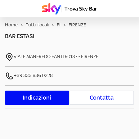
Trova Sky Bar
Home
>
Tutti i locali
>
FI
>
FIRENZE
BAR ESTASI
VIALE MANFREDO FANTI
50137
-
FIRENZE
+39 333 836 0228
Indicazioni
Contatta