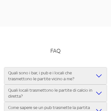
FAQ
Quali sono i bar, i pub e i locali che
trasmettono le partite vicino a me?
Quali locali trasmettono le partite di calcio in
Se cerchi un bar, pub, ristorante o locale vicino a te per
diretta?
vedere le partite di Serie A ENILIVE, la Serie C Sky Wifi, la
UEFA Champions League, la UEFA Europa League, la UEFA
Come sapere se un pub trasmette la partita
Vuoi sapere quali bar, pub o ristoranti mostrano le partite
Conference League, il Tennis, la Formula 1®, la MotoGP™ e