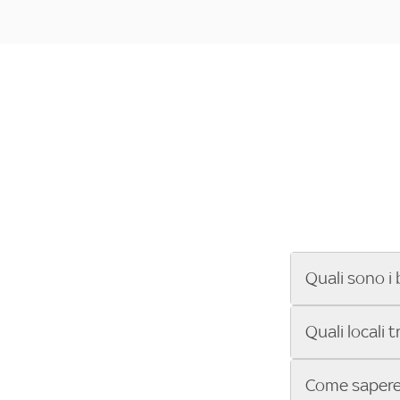
Quali sono i 
Se cerchi un ba
Quali locali 
ENILIVE, la Se
Conference Lea
Vuoi sapere qu
Come sapere 
Sky Bar ti aiut