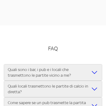
FAQ
Quali sono i bar, i pub e i locali che
trasmettono le partite vicino a me?
Quali locali trasmettono le partite di calcio in
Se cerchi un bar, pub, ristorante o locale vicino a te per
diretta?
vedere le partite di Serie A ENILIVE, la Serie C Sky Wifi, la
UEFA Champions League, la UEFA Europa League, la UEFA
Come sapere se un pub trasmette la partita
Vuoi sapere quali bar, pub o ristoranti mostrano le partite
Conference League, il Tennis, la Formula 1®, la MotoGP™ e