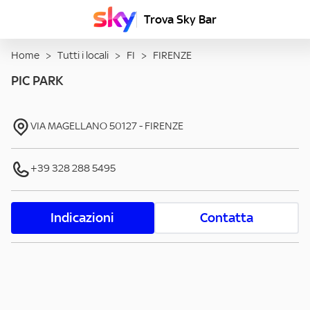
Trova Sky Bar
Home
>
Tutti i locali
>
FI
>
FIRENZE
PIC PARK
VIA MAGELLANO
50127
-
FIRENZE
+39 328 288 5495
Indicazioni
Contatta