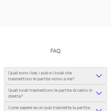
FAQ
Quali sono i bar, i pub e i locali che
trasmettono le partite vicino a me?
Quali locali trasmettono le partite di calcio in
Se cerchi un bar, pub, ristorante o locale vicino a te per
diretta?
vedere le partite di Serie A ENILIVE, la Serie C Sky Wifi, la
UEFA Champions League, la UEFA Europa League, la UEFA
Come sapere se un pub trasmette la partita
Vuoi sapere quali bar, pub o ristoranti mostrano le partite
Conference League, il Tennis, la Formula 1®, la MotoGP™ e