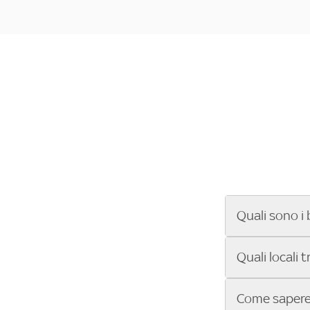
Quali sono i 
Se cerchi un ba
Quali locali 
ENILIVE, la Se
Conference Lea
Vuoi sapere qu
Come sapere 
Sky Bar ti aiut