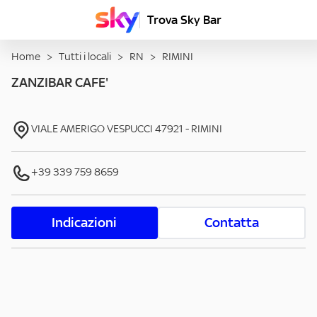
Trova Sky Bar
Home
>
Tutti i locali
>
RN
>
RIMINI
ZANZIBAR CAFE'
VIALE AMERIGO VESPUCCI
47921
-
RIMINI
+39 339 759 8659
Indicazioni
Contatta