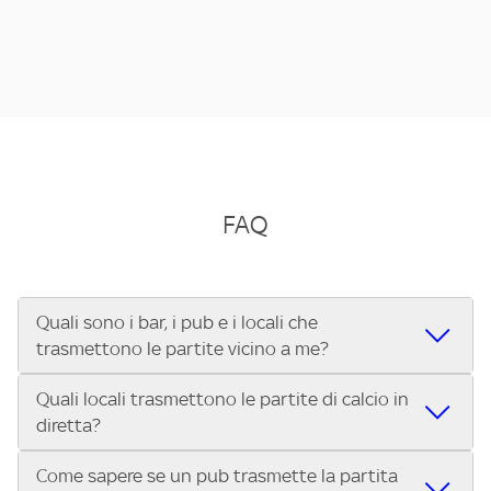
FAQ
Quali sono i bar, i pub e i locali che
trasmettono le partite vicino a me?
Quali locali trasmettono le partite di calcio in
Se cerchi un bar, pub, ristorante o locale vicino a te per
diretta?
vedere le partite di Serie A ENILIVE, la Serie C Sky Wifi, la
UEFA Champions League, la UEFA Europa League, la UEFA
Come sapere se un pub trasmette la partita
Vuoi sapere quali bar, pub o ristoranti mostrano le partite
Conference League, il Tennis, la Formula 1®, la MotoGP™ e