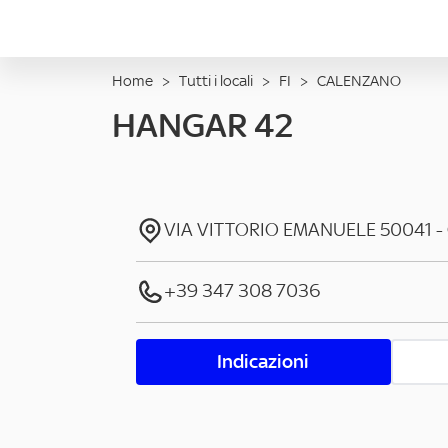
Home
>
Tutti i locali
>
FI
>
CALENZANO
HANGAR 42
VIA VITTORIO EMANUELE
50041
-
+39 347 308 7036
Indicazioni