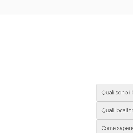
Quali sono i 
Se cerchi un ba
Quali locali 
ENILIVE, la Se
Conference Lea
Vuoi sapere qu
Come sapere 
Sky Bar ti aiut