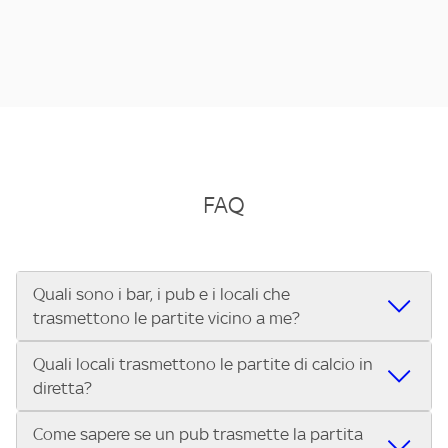
FAQ
Quali sono i bar, i pub e i locali che
trasmettono le partite vicino a me?
Quali locali trasmettono le partite di calcio in
Se cerchi un bar, pub, ristorante o locale vicino a te per
diretta?
vedere le partite di Serie A ENILIVE, la Serie C Sky Wifi, la
UEFA Champions League, la UEFA Europa League, la UEFA
Come sapere se un pub trasmette la partita
Vuoi sapere quali bar, pub o ristoranti mostrano le partite
Conference League, il Tennis, la Formula 1®, la MotoGP™ e