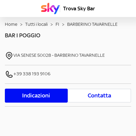
Trova Sky Bar
Home
>
Tutti i locali
>
FI
>
BARBERINO TAVARNELLE
BAR I POGGIO
VIA SENESE
50028
-
BARBERINO TAVARNELLE
+39 338 193 9106
Indicazioni
Contatta