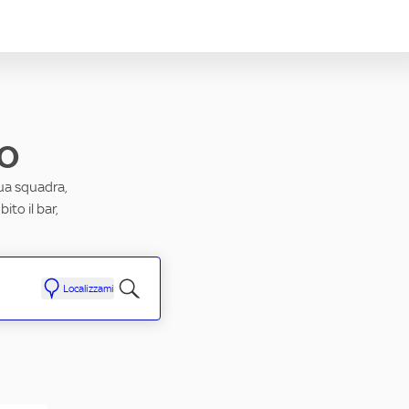
o
tua squadra,
to il bar,
Localizzami