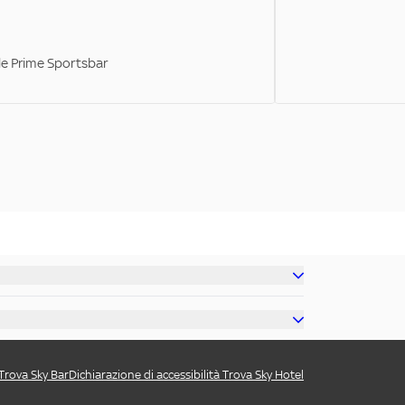
ale Prime Sportsbar
 Trova Sky Bar
Dichiarazione di accessibilità Trova Sky Hotel