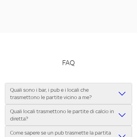
FAQ
Quali sono i bar, i pub e i locali che
trasmettono le partite vicino a me?
Quali locali trasmettono le partite di calcio in
Se cerchi un bar, pub, ristorante o locale vicino a te per
diretta?
vedere le partite di Serie A ENILIVE, la Serie C Sky Wifi, la
UEFA Champions League, la UEFA Europa League, la UEFA
Come sapere se un pub trasmette la partita
Vuoi sapere quali bar, pub o ristoranti mostrano le partite
Conference League, il Tennis, la Formula 1®, la MotoGP™ e