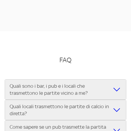
FAQ
Quali sono i bar, i pub e i locali che
trasmettono le partite vicino a me?
Quali locali trasmettono le partite di calcio in
Se cerchi un bar, pub, ristorante o locale vicino a te per
diretta?
vedere le partite di Serie A ENILIVE, la Serie C Sky Wifi, la
UEFA Champions League, la UEFA Europa League, la UEFA
Come sapere se un pub trasmette la partita
Vuoi sapere quali bar, pub o ristoranti mostrano le partite
Conference League, il Tennis, la Formula 1®, la MotoGP™ e