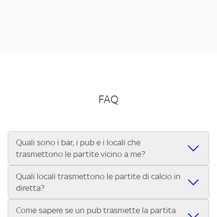
FAQ
Quali sono i bar, i pub e i locali che
trasmettono le partite vicino a me?
Quali locali trasmettono le partite di calcio in
Se cerchi un bar, pub, ristorante o locale vicino a te per
diretta?
vedere le partite di Serie A ENILIVE, la Serie C Sky Wifi, la
UEFA Champions League, la UEFA Europa League, la UEFA
Come sapere se un pub trasmette la partita
Vuoi sapere quali bar, pub o ristoranti mostrano le partite
Conference League, il Tennis, la Formula 1®, la MotoGP™ e