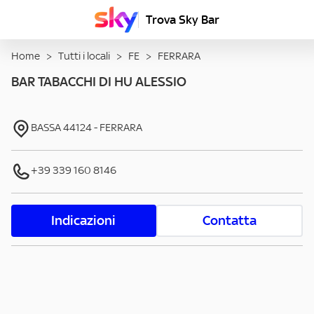
Trova Sky Bar
Home
>
Tutti i locali
>
FE
>
FERRARA
BAR TABACCHI DI HU ALESSIO
BASSA
44124
-
FERRARA
+39 339 160 8146
Indicazioni
Contatta