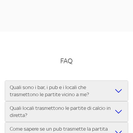
FAQ
Quali sono i bar, i pub e i locali che
trasmettono le partite vicino a me?
Quali locali trasmettono le partite di calcio in
Se cerchi un bar, pub, ristorante o locale vicino a te per
diretta?
vedere le partite di Serie A ENILIVE, la Serie C Sky Wifi, la
UEFA Champions League, la UEFA Europa League, la UEFA
Come sapere se un pub trasmette la partita
Vuoi sapere quali bar, pub o ristoranti mostrano le partite
Conference League, il Tennis, la Formula 1®, la MotoGP™ e