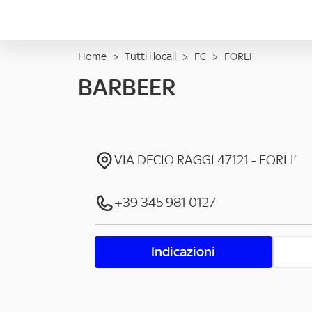
Home
>
Tutti i locali
>
FC
>
FORLI'
BARBEER
VIA DECIO RAGGI
47121
-
FORLI’
+39 345 981 0127
Indicazioni