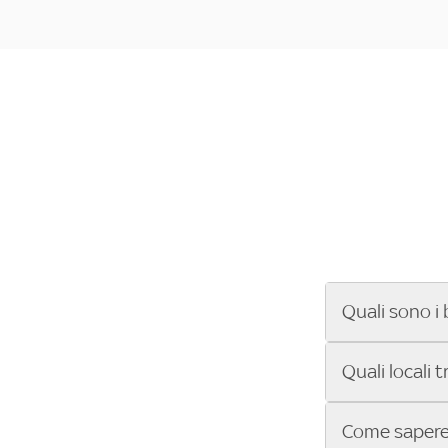
Quali sono i 
Se cerchi un ba
Quali locali 
ENILIVE, la Se
Conference Lea
Vuoi sapere qu
Come sapere 
Sky Bar ti aiut