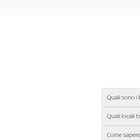
Quali sono i 
Se cerchi un ba
Quali locali 
ENILIVE, la Se
Conference Lea
Vuoi sapere qu
Come sapere 
Sky Bar ti aiut