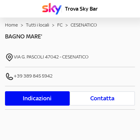
Trova Sky Bar
Home
>
Tutti i locali
>
FC
>
CESENATICO
BAGNO MARE'
VIA G. PASCOLI
47042
-
CESENATICO
+39 389 845 5942
Indicazioni
Contatta