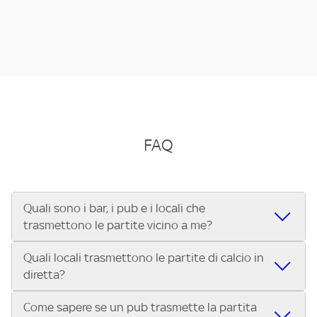
FAQ
Quali sono i bar, i pub e i locali che
trasmettono le partite vicino a me?
Quali locali trasmettono le partite di calcio in
Se cerchi un bar, pub, ristorante o locale vicino a te per
diretta?
vedere le partite di Serie A ENILIVE, la Serie C Sky Wifi, la
UEFA Champions League, la UEFA Europa League, la UEFA
Come sapere se un pub trasmette la partita
Vuoi sapere quali bar, pub o ristoranti mostrano le partite
Conference League, il Tennis, la Formula 1®, la MotoGP™ e